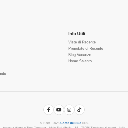
Info Utili
Viste di Recente
Prenotate di Recente
Blog Vacanze
Home Salento
ndo
Facebook
YouTube
Instagram
TikTok
© 1999 - 2026
Coste del Sud
SRL
Agenzia Viaggi e Tour Operator - Viale Eroi d'Italia, 186 - 73056 Taurisano (Lecce) - Italia